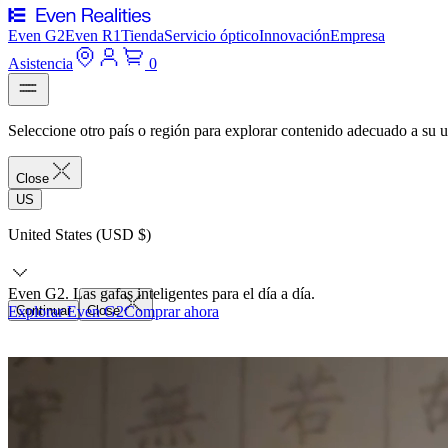
Even G2
Even R1
Tienda
Servicio óptico
Innovación
Empresa
Asistencia
0
Seleccione otro país o región para explorar contenido adecuado a su u
Close
US
United States (USD $)
Even G2. Las gafas inteligentes para el día a día.
Explorar Even G2
Continuar
Close
Comprar ahora