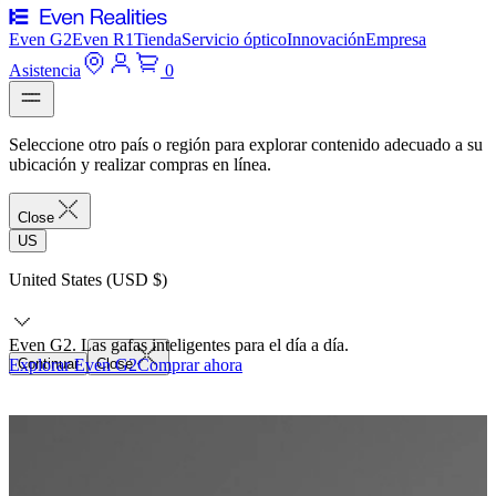
Even G2
Even R1
Tienda
Servicio óptico
Innovación
Empresa
Asistencia
0
Seleccione otro país o región para explorar contenido adecuado a su
ubicación y realizar compras en línea.
Close
US
United States (USD $)
Even G2. Las gafas inteligentes para el día a día.
Explorar Even G2
Continuar
Close
Comprar ahora