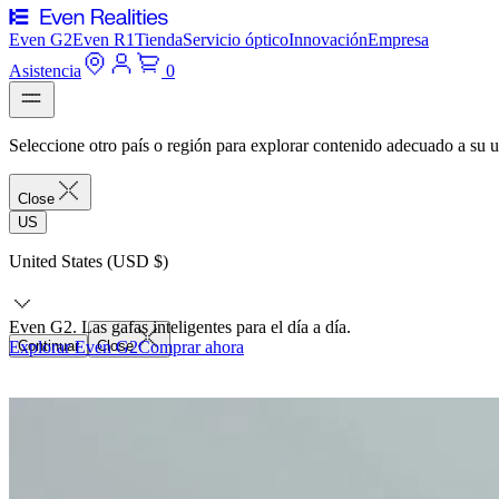
Even G2
Even R1
Tienda
Servicio óptico
Innovación
Empresa
Asistencia
0
Seleccione otro país o región para explorar contenido adecuado a su u
Close
US
United States (USD $)
Even G2. Las gafas inteligentes para el día a día.
Explorar Even G2
Continuar
Close
Comprar ahora