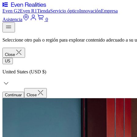
Even G2
Even R1
Tienda
Servicio óptico
Innovación
Empresa
Asistencia
0
Seleccione otro país o región para explorar contenido adecuado a su u
Close
US
United States (USD $)
Continuar
Close