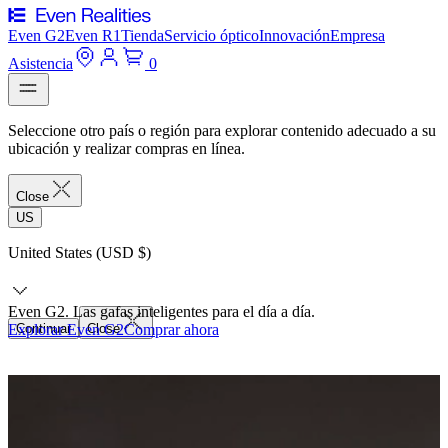
Even G2
Even R1
Tienda
Servicio óptico
Innovación
Empresa
Asistencia
0
Seleccione otro país o región para explorar contenido adecuado a su
ubicación y realizar compras en línea.
Close
US
United States (USD $)
Even G2. Las gafas inteligentes para el día a día.
Explorar Even G2
Continuar
Close
Comprar ahora