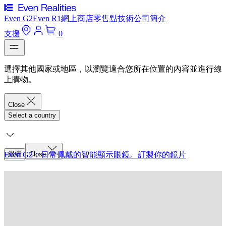
Even G2
Even R1
網上商店
零售點
技術
公司簡介
支援
0
選擇其他國家或地區，以瀏覽適合您所在位置的內容並進行線
上購物。
Close
Select a country
Even G2：日常佩戴的智能顯示眼鏡。
繼續
Close
訂製你的鏡片