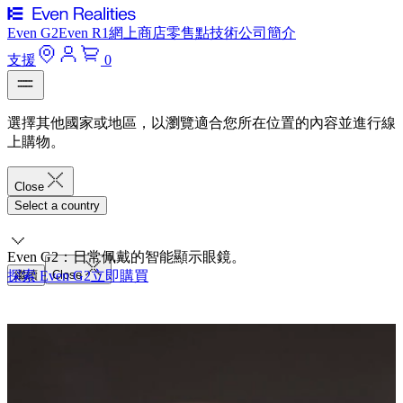
Even G2
Even R1
網上商店
零售點
技術
公司簡介
支援
0
選擇其他國家或地區，以瀏覽適合您所在位置的內容並進行線
上購物。
Close
Select a country
Even G2：日常佩戴的智能顯示眼鏡。
探索 Even G2
繼續
Close
立即購買