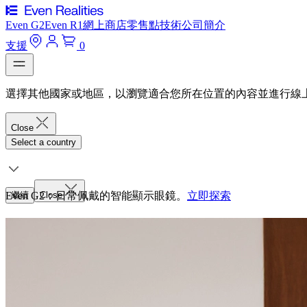
Even G2
Even R1
網上商店
零售點
技術
公司簡介
支援
0
選擇其他國家或地區，以瀏覽適合您所在位置的內容並進行線
Close
Select a country
Even G2：日常佩戴的智能顯示眼鏡。
繼續
Close
立即探索