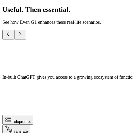
Useful. Then essential.
See how Even G1 enhances these real-life scenarios.
In-built ChatGPT gives you access to a growing ecosystem of function
Teleprompt
Translate