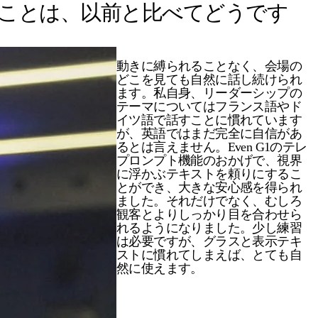
使うことは、以前と比べてどうです
動きに縛られることなく、会場の
どこを見ても自然に話し続けられ
ます。私自身、リーダーシップの
テーマについてはフランス語やド
イツ語で話すことに慣れています
が、英語ではまだ完全に自信があ
るとは言えません。Even G1のテレ
プロンプト機能のおかげで、視界
に浮かぶテキストを頼りにするこ
とができ、大きな安心感を得られ
ました。それだけでなく、むしろ
観客とよりしっかり目を合わせら
れるようになりました。少し練習
は必要ですが、グラスと表示テキ
ストに慣れてしまえば、とても自
然に使えます。