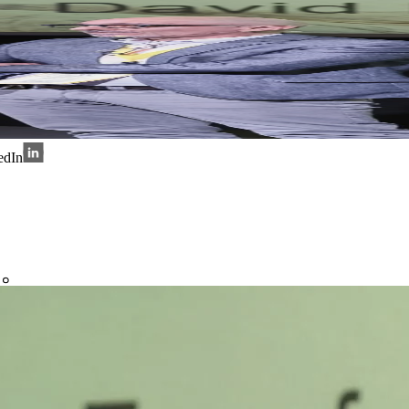
edIn
。