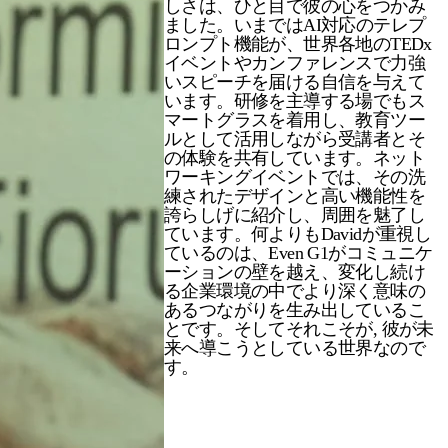
しさは、ひと目で彼の心をつかみ
ました。いまではAI対応のテレプ
ロンプト機能が、世界各地のTEDx
イベントやカンファレンスで力強
いスピーチを届ける自信を与えて
います。研修を主導する場でもス
マートグラスを着用し、教育ツー
ルとして活用しながら受講者とそ
の体験を共有しています。ネット
ワーキングイベントでは、その洗
練されたデザインと高い機能性を
誇らしげに紹介し、周囲を魅了し
ています。何よりもDavidが重視し
ているのは、Even G1がコミュニケ
ーションの壁を越え、変化し続け
る企業環境の中でより深く意味の
あるつながりを生み出しているこ
とです。そしてそれこそが, 彼が未
来へ導こうとしている世界なので
す。