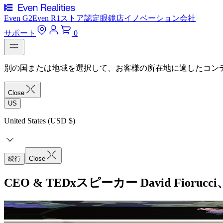
Even G2
Even R1
ストア
認定眼鏡店
イノベーション
会社
サポート
0
別の国または地域を選択して、お客様の所在地に適したコン
Close
US
United States (USD $)
続行
Close
CEO & TEDxスピーカー David Fior