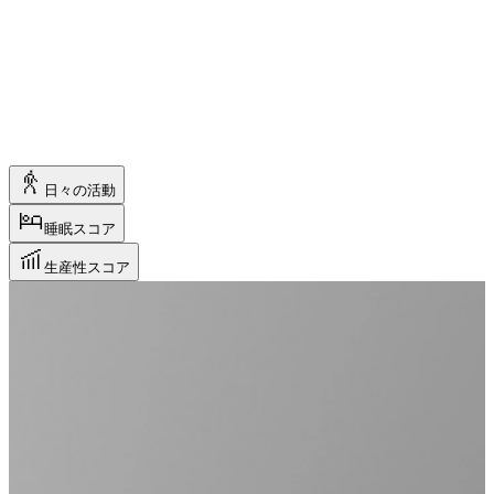
真のパフォーマンスは、集中力、意思決定力、そしてプレッ
シャーの中でも鋭さを保つ能力から生まれます。そこで、私
たちはユーザーの心の準備状況を計測する「生産性スコア」
を開発しました。80以上は、ユーザーが最高の状態にあるこ
とを意味します。いざという時、明晰な精神状態がすべてを
決めるのです。
日々の活動
睡眠スコア
生産性スコア