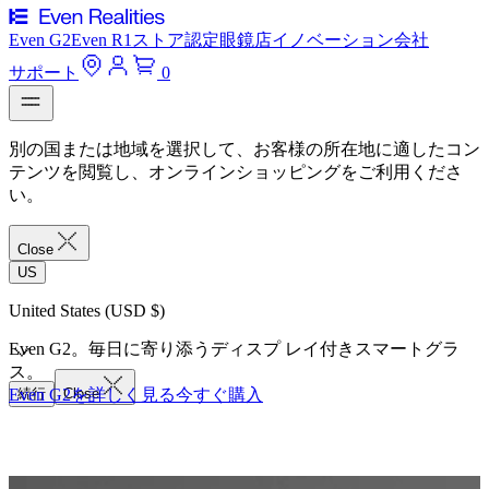
Even G2
Even R1
ストア
認定眼鏡店
イノベーション
会社
サポート
0
別の国または地域を選択して、お客様の所在地に適したコン
テンツを閲覧し、オンラインショッピングをご利用くださ
い。
Close
US
United States (USD $)
Even G2。毎日に寄り添うディスプ レイ付きスマートグラ
ス。
Even G2を詳しく見る
続行
Close
今すぐ購入