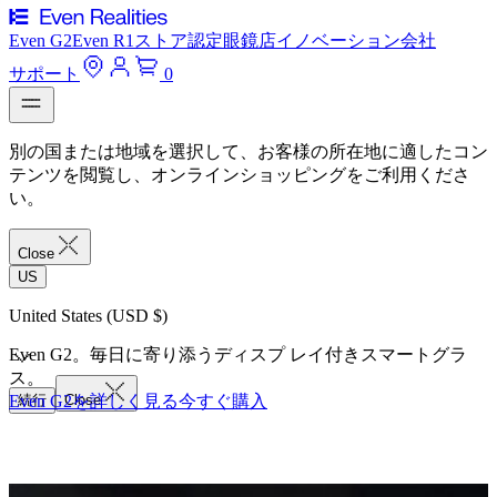
Even G2
Even R1
ストア
認定眼鏡店
イノベーション
会社
サポート
0
別の国または地域を選択して、お客様の所在地に適したコン
テンツを閲覧し、オンラインショッピングをご利用くださ
い。
Close
US
United States (USD $)
Even G2。毎日に寄り添うディスプ レイ付きスマートグラ
ス。
Even G2を詳しく見る
続行
Close
今すぐ購入