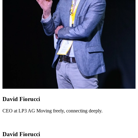
David Fiorucci
CEO at LP3 AG Moving freely, connecting deeply.
David Fiorucci