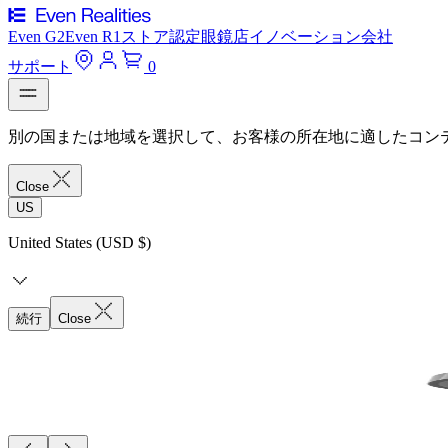
Even G2
Even R1
ストア
認定眼鏡店
イノベーション
会社
サポート
0
別の国または地域を選択して、お客様の所在地に適したコン
Close
US
United States (USD $)
続行
Close