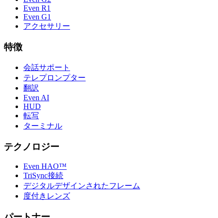
Even R1
Even G1
アクセサリー
特徴
会話サポート
テレプロンプター
翻訳
Even AI
HUD
転写
ターミナル
テクノロジー
Even HAO™
TriSync接続
デジタルデザインされたフレーム
度付きレンズ
パートナー