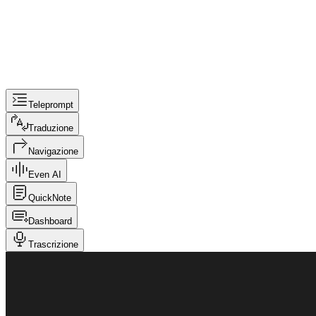
Teleprompt
Traduzione
Navigazione
Even AI
QuickNote
Dashboard
Trascrizione