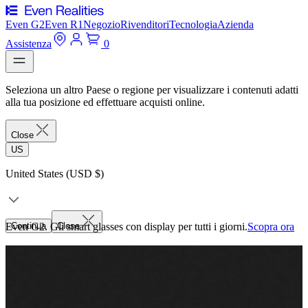
Even G2
Even R1
Negozio
Rivenditori
Tecnologia
Azienda
Assistenza
0
Seleziona un altro Paese o regione per visualizzare i contenuti adatti
alla tua posizione ed effettuare acquisti online.
Close
US
United States (USD $)
Even G2. Gli smart glasses con display per tutti i giorni.
Continua
Close
Scopra ora