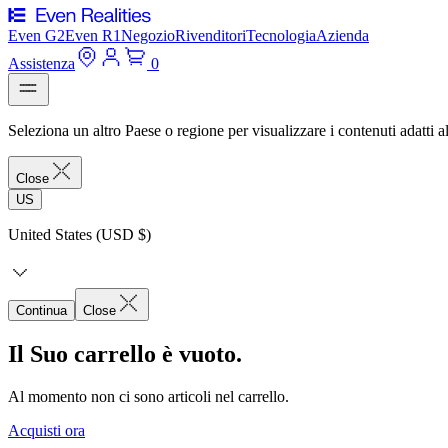
Even G2
Even R1
Negozio
Rivenditori
Tecnologia
Azienda
Assistenza
0
Seleziona un altro Paese o regione per visualizzare i contenuti adatti al
Close
US
United States (USD $)
Continua
Close
Il Suo carrello è vuoto.
Al momento non ci sono articoli nel carrello.
Acquisti ora