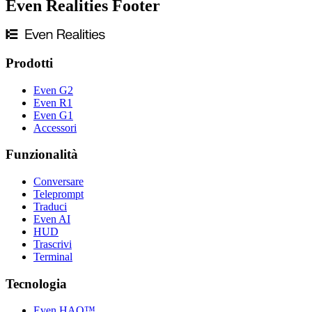
Even Realities Footer
Prodotti
Even G2
Even R1
Even G1
Accessori
Funzionalità
Conversare
Teleprompt
Traduci
Even AI
HUD
Trascrivi
Terminal
Tecnologia
Even HAO™