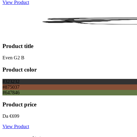
View Product
Product title
Even G2 B
Product color
#323232
#875037
#647846
Product price
Da
€699
View Product