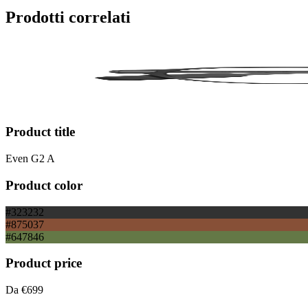
Prodotti correlati
Product title
Even G2 A
Product color
#323232
#875037
#647846
Product price
Da
€699