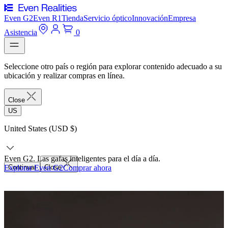
Even G2
Even R1
Tienda
Servicio óptico
Innovación
Empresa
Asistencia
0
Seleccione otro país o región para explorar contenido adecuado a su
ubicación y realizar compras en línea.
Close
US
United States (USD $)
Even G2. Las gafas inteligentes para el día a día.
Explorar Even G2
Continuar
Close
Comprar ahora