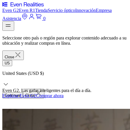
Even G2
Even R1
Tienda
Servicio óptico
Innovación
Empresa
Asistencia
0
Seleccione otro país o región para explorar contenido adecuado a su
ubicación y realizar compras en línea.
Close
US
United States (USD $)
Even G2. Las gafas inteligentes para el día a día.
Explorar Even G2
Continuar
Close
Comprar ahora