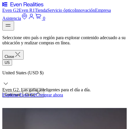
Even G2
Even R1
Tienda
Servicio óptico
Innovación
Empresa
Asistencia
0
Seleccione otro país o región para explorar contenido adecuado a su
ubicación y realizar compras en línea.
Close
US
United States (USD $)
Even G2. Las gafas inteligentes para el día a día.
Explorar Even G2
Continuar
Close
Comprar ahora