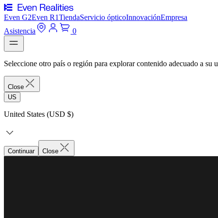
Even G2
Even R1
Tienda
Servicio óptico
Innovación
Empresa
Asistencia
0
Seleccione otro país o región para explorar contenido adecuado a su u
Close
US
United States (USD $)
Continuar
Close