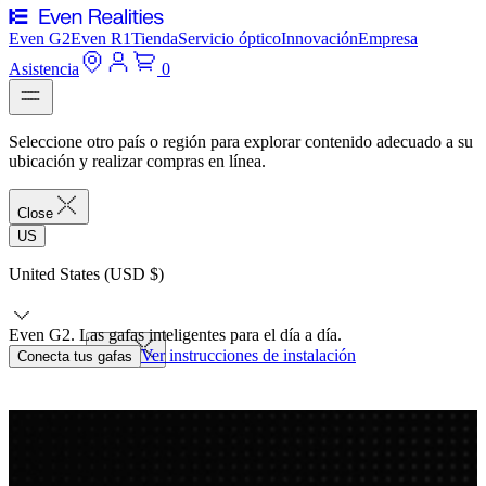
Even G2
Even R1
Tienda
Servicio óptico
Innovación
Empresa
Asistencia
0
Seleccione otro país o región para explorar contenido adecuado a su
ubicación y realizar compras en línea.
Close
US
United States (USD $)
Even G2. Las gafas inteligentes para el día a día.
Ver instrucciones de instalación
Continuar
Conecta tus gafas
Close