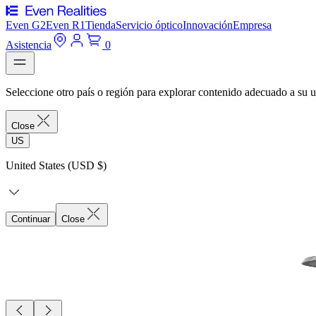
Even G2
Even R1
Tienda
Servicio óptico
Innovación
Empresa
Asistencia
0
Seleccione otro país o región para explorar contenido adecuado a su u
Close
US
United States (USD $)
Continuar
Close