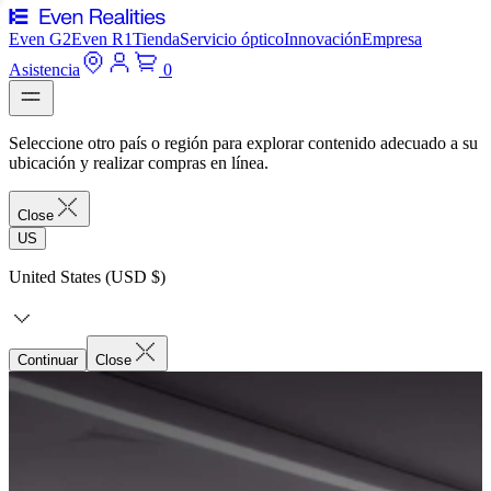
Even G2
Even R1
Tienda
Servicio óptico
Innovación
Empresa
Asistencia
0
Seleccione otro país o región para explorar contenido adecuado a su
ubicación y realizar compras en línea.
Close
US
United States (USD $)
Continuar
Close