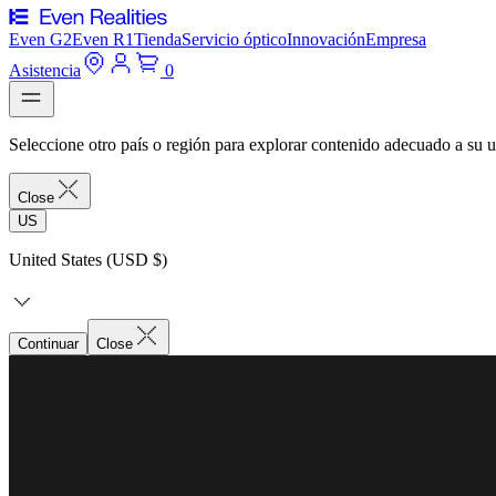
Even G2
Even R1
Tienda
Servicio óptico
Innovación
Empresa
Asistencia
0
Seleccione otro país o región para explorar contenido adecuado a su u
Close
US
United States (USD $)
Continuar
Close