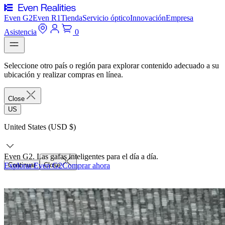
Even G2
Even R1
Tienda
Servicio óptico
Innovación
Empresa
Asistencia
0
Seleccione otro país o región para explorar contenido adecuado a su
ubicación y realizar compras en línea.
Close
US
United States (USD $)
Even G2. Las gafas inteligentes para el día a día.
Explorar Even G2
Continuar
Close
Comprar ahora