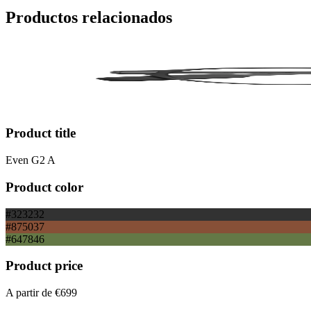
Productos relacionados
Product title
Even G2 A
Product color
#323232
#875037
#647846
Product price
A partir de
€699