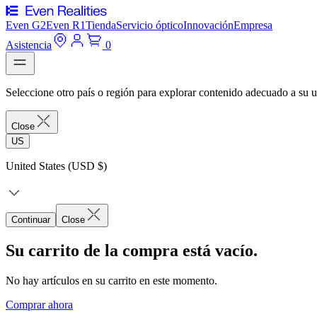
Even G2
Even R1
Tienda
Servicio óptico
Innovación
Empresa
Asistencia
0
Seleccione otro país o región para explorar contenido adecuado a su u
Close
US
United States (USD $)
Continuar
Close
Su carrito de la compra está vacío.
No hay artículos en su carrito en este momento.
Comprar ahora