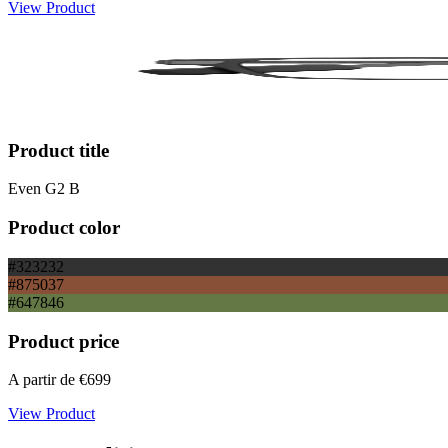
View Product
Product title
Even G2 B
Product color
#323232
#875037
#647846
Product price
A partir de
€699
View Product