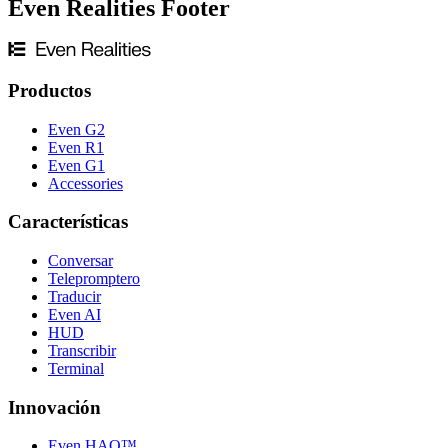
Even Realities Footer
Productos
Even G2
Even R1
Even G1
Accessories
Características
Conversar
Telepromptero
Traducir
Even AI
HUD
Transcribir
Terminal
Innovación
Even HAO™