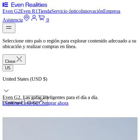
Even G2
Even R1
Tienda
Servicio óptico
Innovación
Empresa
Asistencia
0
Seleccione otro país o región para explorar contenido adecuado a su
ubicación y realizar compras en línea.
Close
US
United States (USD $)
Even G2. Las gafas inteligentes para el día a día.
Explorar Even G2
Continuar
Close
Comprar ahora