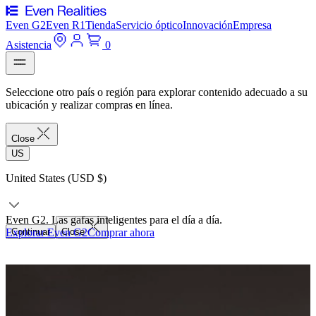
Even G2
Even R1
Tienda
Servicio óptico
Innovación
Empresa
Asistencia
0
Seleccione otro país o región para explorar contenido adecuado a su
ubicación y realizar compras en línea.
Close
US
United States (USD $)
Even G2. Las gafas inteligentes para el día a día.
Explorar Even G2
Continuar
Close
Comprar ahora