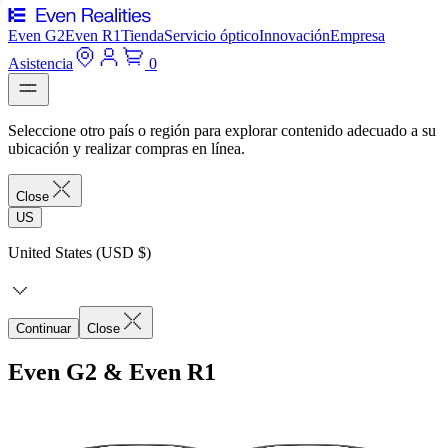
Even G2
Even R1
Tienda
Servicio óptico
Innovación
Empresa
Asistencia
0
Seleccione otro país o región para explorar contenido adecuado a su
ubicación y realizar compras en línea.
Close
US
United States (USD $)
Continuar
Close
Even G2 & Even R1