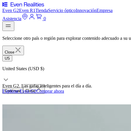
Even G2
Even R1
Tienda
Servicio óptico
Innovación
Empresa
Asistencia
0
Seleccione otro país o región para explorar contenido adecuado a su u
Close
US
United States (USD $)
Even G2. Las gafas inteligentes para el día a día.
Explorar Even G2
Continuar
Close
Comprar ahora