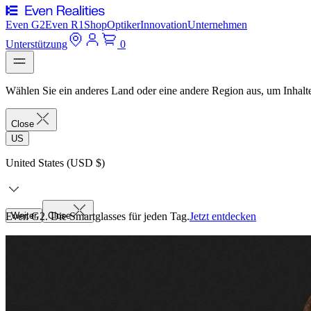
Even G2
Even R1
Shop
Optiker
Innovation
Unternehmen
Unterstützung
0
Wählen Sie ein anderes Land oder eine andere Region aus, um Inhalte
Close
US
United States (USD $)
Even G2. Die Smartglasses für jeden Tag.
Weiter
Close
Jetzt entdecken