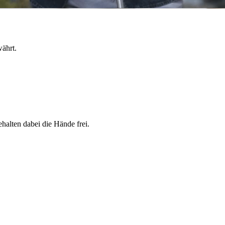
währt.
 in der KI-App – und es werden immer mehr.