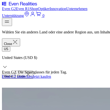
Even G2
Even R1
Shop
Optiker
Innovation
Unternehmen
Unterstützung
0
Wählen Sie ein anderes Land oder eine andere Region aus, um Inhalte
Close
US
United States (USD $)
Even G2. Die Smartglasses für jeden Tag.
Even G2 entdecken
Weiter
Close
Jetzt kaufen