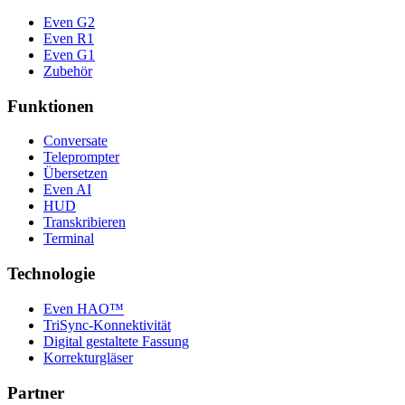
Funktionen
Conversate
Teleprompter
Übersetzen
Even AI
HUD
Transkribieren
Terminal
Technologie
Even HAO™
TriSync-Konnektivität
Digital gestaltete Fassung
Korrekturgläser
Partner
Einzelhandelsgeschäfte
Partner-Login
Partner werden
Unternehmenskunden
Creator