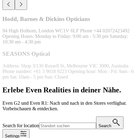
SEASONS Optical
Address: Shop 3/130 Russell St, Melbourne VIC 3000, Australia
Phone number: +61 3 9018 9223 Opening hour: Mon - Fri: 9am - 6
pm Sat: 10am - 5 pm Sun: Closed
Erlebe Even Realities in deiner Nähe.
Even G2 und Even R1: Nach und nach in den Stores verfügbar.
Vorbeischauen & entdecken.
Search for location
Search
Settings
0 results found.
Please try refining your search. or find a store in your country
below.