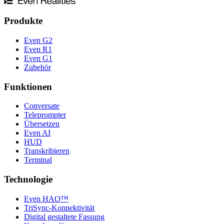
Produkte
Even G2
Even R1
Even G1
Zubehör
Funktionen
Conversate
Teleprompter
Übersetzen
Even AI
HUD
Transkribieren
Terminal
Technologie
Even HAO™
TriSync-Konnektivität
Digital gestaltete Fassung