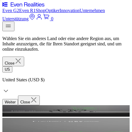
Even G2
Even R1
Shop
Optiker
Innovation
Unternehmen
Unterstützung
0
Wählen Sie ein anderes Land oder eine andere Region aus, um
Inhalte anzuzeigen, die für Ihren Standort geeignet sind, und um
online einzukaufen.
Close
US
United States (USD $)
Weiter
Close