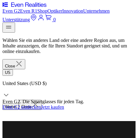
Even G2
Even R1
Shop
Optiker
Innovation
Unternehmen
Unterstützung
0
Wählen Sie ein anderes Land oder eine andere Region aus, um
Inhalte anzuzeigen, die für Ihren Standort geeignet sind, und um
online einzukaufen.
Close
US
United States (USD $)
Even G2. Die Smartglasses für jeden Tag.
Even G2 entdecken
Weiter
Close
Jetzt kaufen