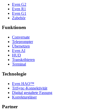
Even G2
Even R1
Even G1
Zubehör
Funktionen
Conversate
Teleprompter
Übersetzen
Even AI
HUD
Transkribieren
Terminal
Technologie
Even HAO™
TriSync-Konnektivität
Digital gestaltete Fassung
Korrekturgläser
Partner