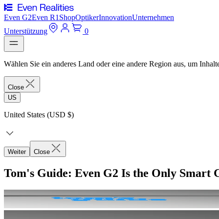
Even G2
Even R1
Shop
Optiker
Innovation
Unternehmen
Unterstützung
0
Wählen Sie ein anderes Land oder eine andere Region aus, um Inhalte
Close
US
United States (USD $)
Weiter
Close
Tom's Guide: Even G2 Is the Only Smart G