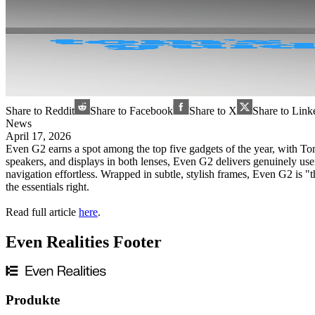
Share to Reddit
Share to Facebook
Share to X
Share to Link
News
April 17, 2026
Even G2 earns a spot among the top five gadgets of the year, with Tom
speakers, and displays in both lenses, Even G2 delivers genuinely us
navigation effortless. Wrapped in subtle, stylish frames, Even G2 is "t
the essentials right.
Read full article
here
.
Even Realities Footer
Produkte