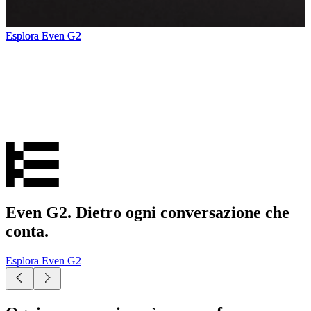
Esplora Even G2
Esplora Even G2
Esplora Even G2
Esplora Even G2
Even G2. Dietro ogni conversazione che
conta.
Esplora Even G2