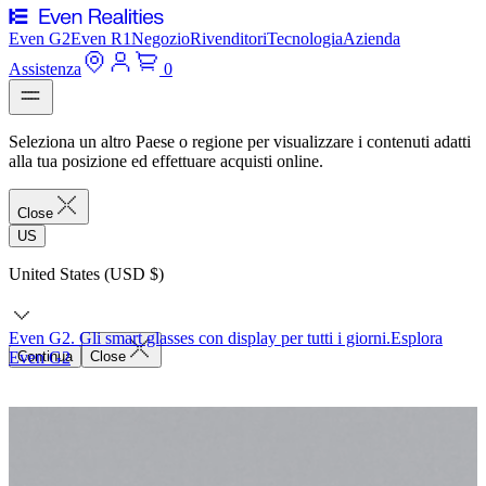
Even G2
Even R1
Negozio
Rivenditori
Tecnologia
Azienda
Assistenza
0
Seleziona un altro Paese o regione per visualizzare i contenuti adatti
alla tua posizione ed effettuare acquisti online.
Close
US
United States (USD $)
Even G2. Gli smart glasses con display per tutti i giorni.
Esplora
Even G2
Continua
Close