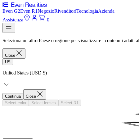
Even G2
Even R1
Negozio
Rivenditori
Tecnologia
Azienda
Assistenza
0
Seleziona un altro Paese o regione per visualizzare i contenuti adatti al
Close
US
United States (USD $)
Continua
Close
Select color
Select lenses
Select R1