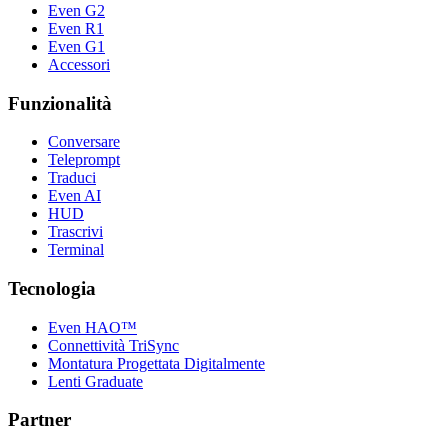
Even G2
Even R1
Even G1
Accessori
Funzionalità
Conversare
Teleprompt
Traduci
Even AI
HUD
Trascrivi
Terminal
Tecnologia
Even HAO™
Connettività TriSync
Montatura Progettata Digitalmente
Lenti Graduate
Partner