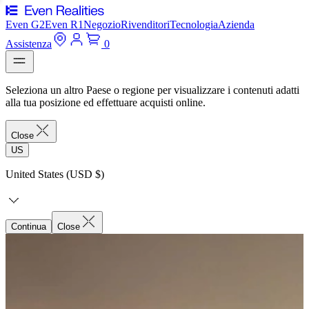
Even G2
Even R1
Negozio
Rivenditori
Tecnologia
Azienda
Assistenza
0
Seleziona un altro Paese o regione per visualizzare i contenuti adatti
alla tua posizione ed effettuare acquisti online.
Close
US
United States (USD $)
Continua
Close