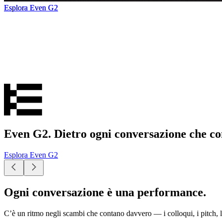
Esplora Even G2
Esplora Even G2
Esplora Even G2
Even G2. Dietro ogni conversazione che co
Esplora Even G2
Ogni conversazione è una performance.
C’è un ritmo negli scambi che contano davvero — i colloqui, i pitch, 