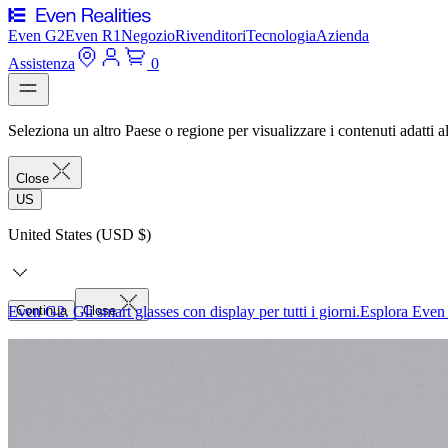
Even G2
Even R1
Negozio
Rivenditori
Tecnologia
Azienda
Assistenza
0
Seleziona un altro Paese o regione per visualizzare i contenuti adatti al
Close
US
United States (USD $)
Even G2. Gli smart glasses con display per tutti i giorni.
Continua
Close
Esplora Even