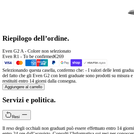
Riepilogo dell’ordine.
Even G2 A
- Colore non selezionato
Even R1 -
To be confirmed
€269
Selezionando questa casella, confermo che:
- I valori delle lenti grad
del fatto che gli Even G2 con lenti graduate sono
prodotti su misura e
restituiti entro 14 giorni dalla consegna.
Aggiungere al carrello
Servizi e politica.
Resi
Il reso degli occhiali non graduati può essere effettuato entro 14 giorn
entro 24 ore dall’acquisto. Consulti l’Informativa sui resi per conoscere 