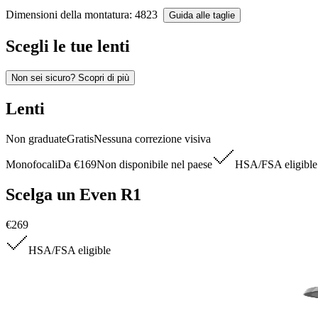
Dimensioni della montatura
: 48
23
Guida alle taglie
Scegli le tue lenti
Non sei sicuro? Scopri di più
Lenti
Non graduate
Gratis
Nessuna correzione visiva
Monofocali
Da
€169
Non disponibile nel paese
HSA/FSA
eligible
Scelga un Even R1
€269
HSA/FSA
eligible