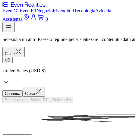
Even G2
Even R1
Negozio
Rivenditori
Tecnologia
Azienda
Assistenza
0
Seleziona un altro Paese o regione per visualizzare i contenuti adatti al
Close
US
United States (USD $)
Continua
Close
Select color
Select R1
Select clip