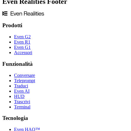
Even Realities Footer
Se hai solo
presbiopia
e necessiti solo della vista da lontano, puoi acq
da lontano, rivolgiti ai nostri ottici partner per opzioni di lenti progress
Prodotti
Even G2
Even R1
Even G1
Accessori
Funzionalità
Conversare
Teleprompt
Traduci
Even AI
HUD
Trascrivi
Terminal
Tecnologia
Even HAO™