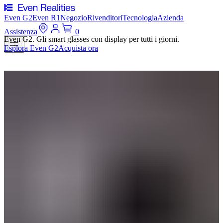
Even G2
Even R1
Negozio
Rivenditori
Tecnologia
Azienda
Assistenza
0
Even G2. Gli smart glasses con display per tutti i giorni.
Esplora Even G2
Acquista ora