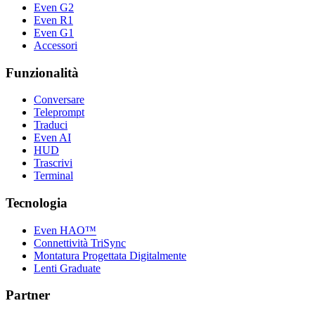
Even G2
Even R1
Even G1
Accessori
Funzionalità
Conversare
Teleprompt
Traduci
Even AI
HUD
Trascrivi
Terminal
Tecnologia
Even HAO™
Connettività TriSync
Montatura Progettata Digitalmente
Lenti Graduate
Partner