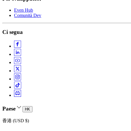
Even Hub
Comunità Dev
Ci segua
Paese
HK
香港 (USD $)