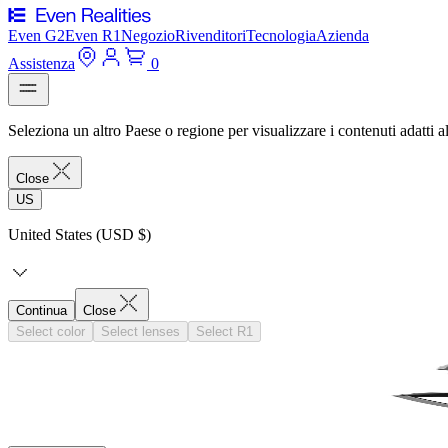
Even G2
Even R1
Negozio
Rivenditori
Tecnologia
Azienda
Assistenza
0
Seleziona un altro Paese o regione per visualizzare i contenuti adatti al
Close
US
United States (USD $)
Continua
Close
Select color
Select lenses
Select R1