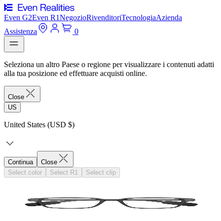
Even G2
Even R1
Negozio
Rivenditori
Tecnologia
Azienda
Assistenza
0
Seleziona un altro Paese o regione per visualizzare i contenuti adatti
alla tua posizione ed effettuare acquisti online.
Close
US
United States (USD $)
Continua
Close
Select color
Select R1
Select clip