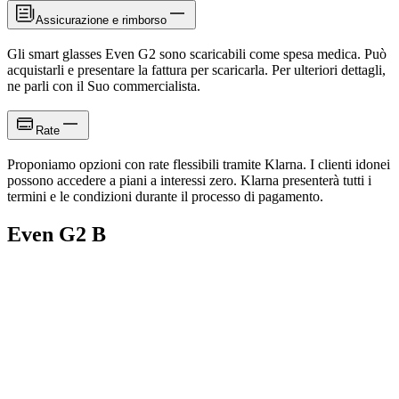
Assicurazione e rimborso
Gli smart glasses Even G2 sono scaricabili come spesa medica. Può
acquistarli e presentare la fattura per scaricarla. Per ulteriori dettagli,
ne parli con il Suo commercialista.
Rate
Proponiamo opzioni con rate flessibili tramite Klarna. I clienti idonei
possono accedere a piani a interessi zero. Klarna presenterà tutti i
Se hai solo
presbiopia
e necessiti solo della vista da lontano, puoi
termini e le condizioni durante il processo di pagamento.
acquistare le nostre lenti non da prescrizione online. Se la tua
prescrizione include un valore
“ADD”
o hai bisogno sia della
Even G2 B
visione da vicino che da lontano, rivolgiti ai nostri ottici partner per
opzioni di lenti progressive.