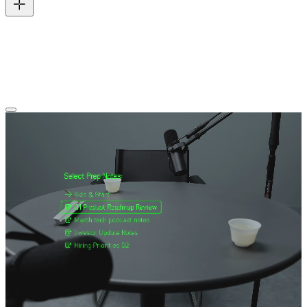
Vous restez concentré quand les choses se compliquent. Converser
capture et transcrit chaque mot, puis le transforme en résumé IA
dans l’Even Realities App . Plus de gribouillages, plus de mémoire
sollicitée — juste un récapitulatif propre qui vous attend à la fin de la
conversation.