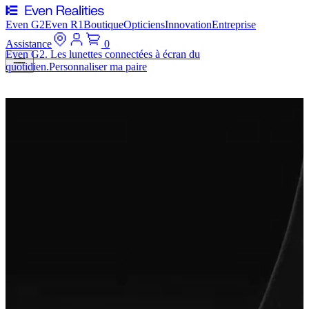
Even G2
Even R1
Boutique
Opticiens
Innovation
Entreprise
Assistance
0
Even G2. Les lunettes connectées à écran du
quotidien.
Personnaliser ma paire