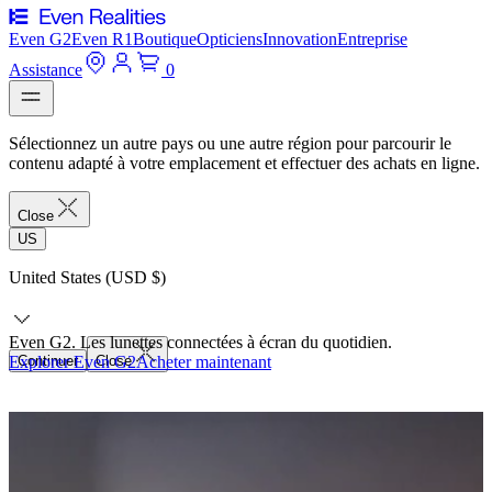
Even G2
Even R1
Boutique
Opticiens
Innovation
Entreprise
Assistance
0
Sélectionnez un autre pays ou une autre région pour parcourir le
contenu adapté à votre emplacement et effectuer des achats en ligne.
Close
US
United States (USD $)
Even G2. Les lunettes connectées à écran du quotidien.
Explorer Even G2
Continuer
Close
Acheter maintenant