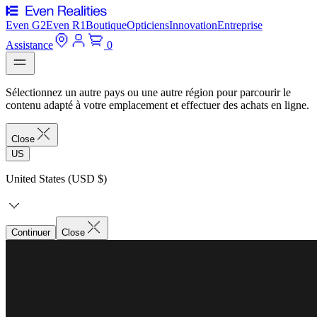
Even G2
Even R1
Boutique
Opticiens
Innovation
Entreprise
Assistance
0
Sélectionnez un autre pays ou une autre région pour parcourir le
contenu adapté à votre emplacement et effectuer des achats en ligne.
Close
US
United States (USD $)
Continuer
Close