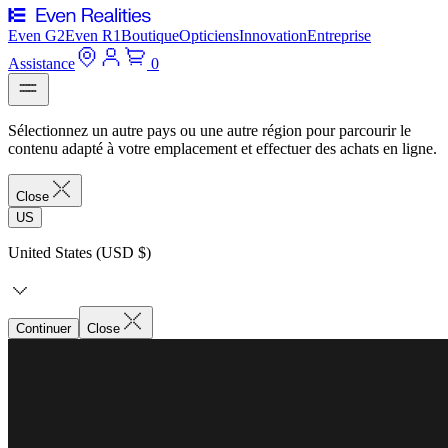
Even G2
Even R1
Boutique
Opticiens
Innovation
Entreprise
Assistance
0
Sélectionnez un autre pays ou une autre région pour parcourir le
contenu adapté à votre emplacement et effectuer des achats en ligne.
Close
US
United States (USD $)
Continuer
Close