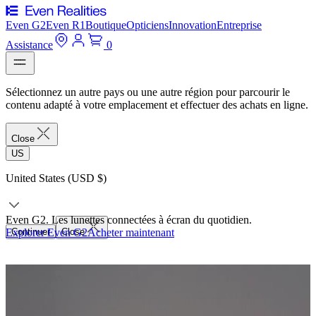
Even G2
Even R1
Boutique
Opticiens
Innovation
Entreprise
Assistance
0
Sélectionnez un autre pays ou une autre région pour parcourir le
contenu adapté à votre emplacement et effectuer des achats en ligne.
Close
US
United States (USD $)
Even G2. Les lunettes connectées à écran du quotidien.
Explorer Even G2
Continuer
Close
Acheter maintenant