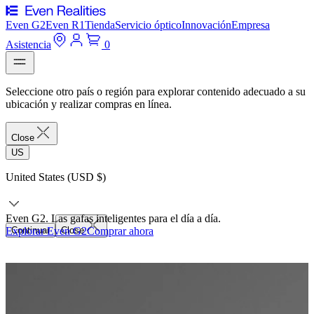
Even G2
Even R1
Tienda
Servicio óptico
Innovación
Empresa
Asistencia
0
Seleccione otro país o región para explorar contenido adecuado a su
ubicación y realizar compras en línea.
Close
US
United States (USD $)
Even G2. Las gafas inteligentes para el día a día.
Explorar Even G2
Continuar
Close
Comprar ahora