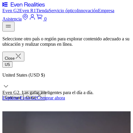
Even G2
Even R1
Tienda
Servicio óptico
Innovación
Empresa
Asistencia
0
Seleccione otro país o región para explorar contenido adecuado a su
ubicación y realizar compras en línea.
Close
US
United States (USD $)
Even G2. Las gafas inteligentes para el día a día.
Explorar Even G2
Continuar
Close
Comprar ahora