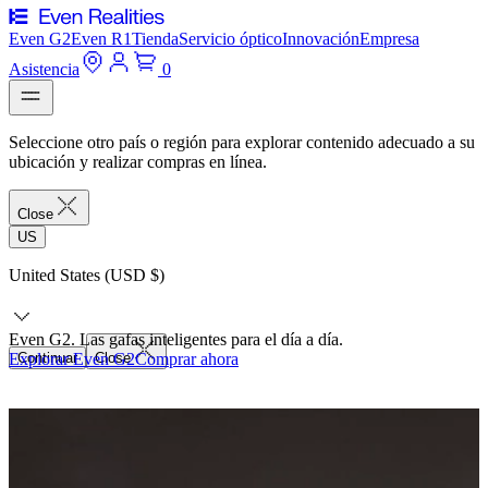
Even G2
Even R1
Tienda
Servicio óptico
Innovación
Empresa
Asistencia
0
Seleccione otro país o región para explorar contenido adecuado a su
ubicación y realizar compras en línea.
Close
US
United States (USD $)
Even G2. Las gafas inteligentes para el día a día.
Explorar Even G2
Continuar
Close
Comprar ahora